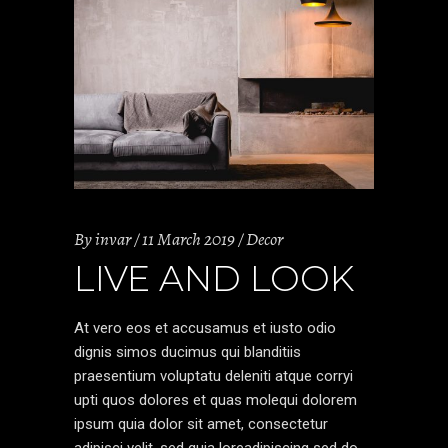
By
invar
11 March 2019
Decor
LIVE AND LOOK
At vero eos et accusamus et iusto odio
dignis simos ducimus qui blanditiis
praesentium voluptatu deleniti atque corryi
upti quos dolores et quas molequi dolorem
ipsum quia dolor sit amet, consectetur
adipisci velit, sed quia loreadipiscing sed do