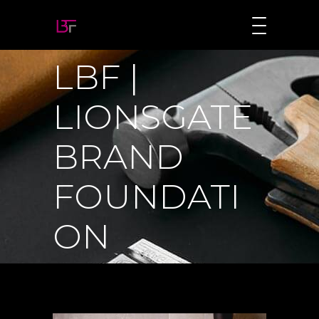
LBF |
LIONSGATE
BRAND
FOUNDATI
ON