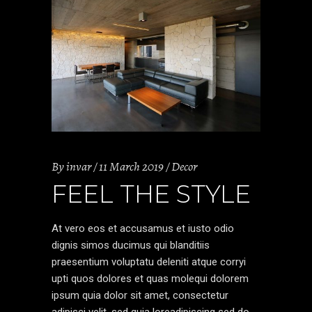
By
invar
11 March 2019
Decor
FEEL THE STYLE
At vero eos et accusamus et iusto odio
dignis simos ducimus qui blanditiis
praesentium voluptatu deleniti atque corryi
upti quos dolores et quas molequi dolorem
ipsum quia dolor sit amet, consectetur
adipisci velit, sed quia loreadipiscing sed do