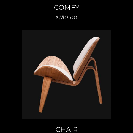
COMFY
$
180.00
ADD TO CART
CHAIR