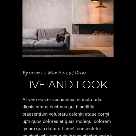
By
invar
11 March 2019
Decor
LIVE AND LOOK
At vero eos et accusamus et iusto odio
dignis simos ducimus qui blanditiis
praesentium voluptatu deleniti atque corryi
upti quos dolores et quas molequi dolorem
ipsum quia dolor sit amet, consectetur
adipisci velit, sed quia loreadipiscing sed do