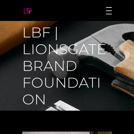
LBF |
LIONSGATE
BRAND
FOUNDATI
ON