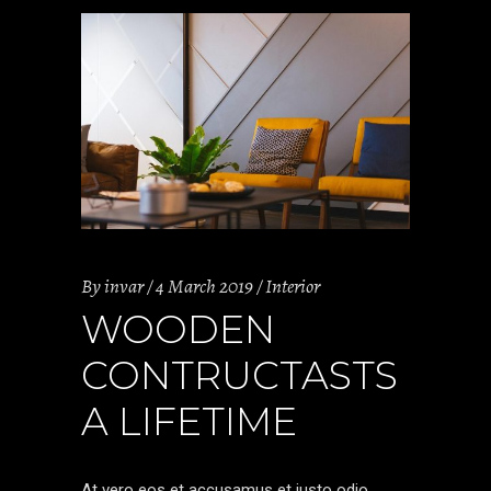
By
invar
4 March 2019
Interior
WOODEN
CONTRUCTASTS
A LIFETIME
At vero eos et accusamus et iusto odio